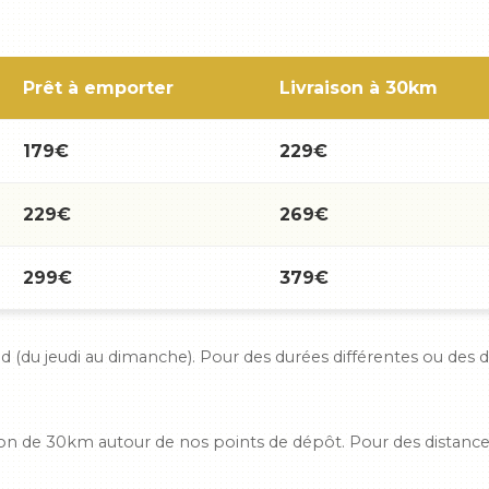
Prêt à emporter
Livraison à 30km
179€
229€
229€
269€
299€
379€
end (du jeudi au dimanche). Pour des durées différentes ou des
ayon de 30km autour de nos points de dépôt. Pour des distanc